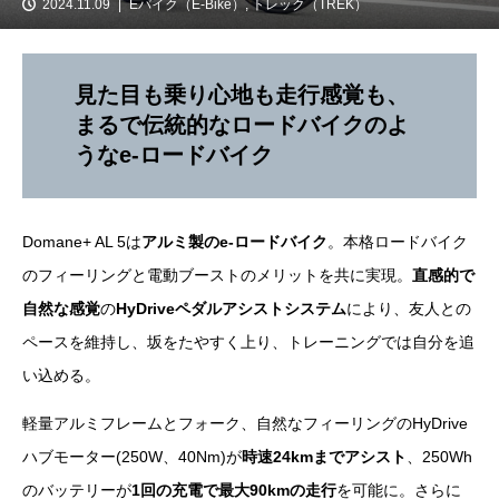
2024.11.09
Eバイク（E-Bike）
,
トレック（TREK）
見た目も乗り心地も走行感覚も、
まるで伝統的なロードバイクのよ
うなe-ロードバイク
Domane+ AL 5は
アルミ製のe-ロードバイク
。本格ロードバイク
のフィーリングと電動ブーストのメリットを共に実現。
直感的で
自然な感覚
の
HyDriveペダルアシストシステム
により、友人との
ペースを維持し、坂をたやすく上り、トレーニングでは自分を追
い込める。
軽量アルミフレームとフォーク、自然なフィーリングのHyDrive
ハブモーター(250W、40Nm)が
時速24kmまでアシスト
、250Wh
のバッテリーが
1回の充電で最大90kmの走行
を可能に。さらに