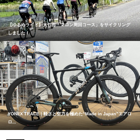
【ゆるめライド】大竹市「マロン周回コース」をサイクリング
しました！
YONEX TRACE｜軽さと空力を極めた“Made in Japan”エアロ
ロ...