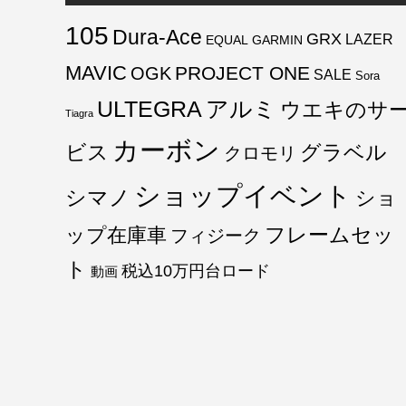
105
Dura-Ace
GRX
LAZER
EQUAL
GARMIN
MAVIC
PROJECT ONE
OGK
SALE
Sora
ULTEGRA
アルミ
ウエキのサ
Tiagra
カーボン
ビス
グラベル
クロモリ
ショップイベント
シマノ
ショ
フレームセッ
ップ在庫車
フィジーク
ト
税込10万円台ロード
動画