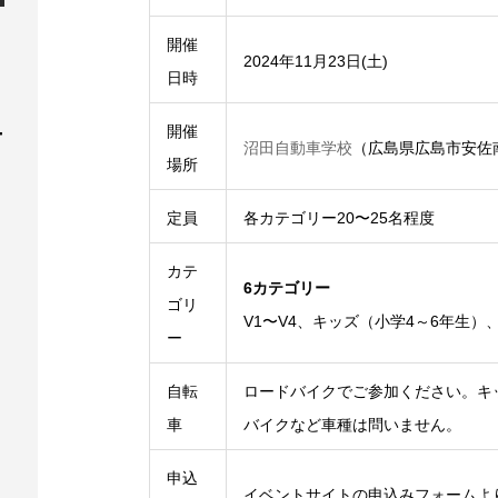
開催
2024年11月23日(土)
日時
ー
開催
沼田自動車学校
（広島県広島市安佐
場所
定員
各カテゴリー20〜25名程度
カテ
6カテゴリー
ゴリ
V1〜V4、キッズ（小学4～6年生）
ー
自転
ロードバイクでご参加ください。キ
車
バイクなど車種は問いません。
申込
イベントサイトの申込みフォームよ