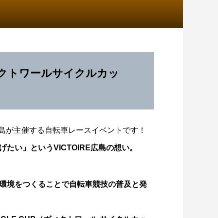
クトワールサイクルカッ
ワール広島が主催する自転車レースイベントです！
たい」というVICTOIRE広島の想い。
ゆるめライド】大竹市「マロン周回コ
環境をつくることで自転車競技の普及と発
ス」をサイクリングしました！
2026.08.03