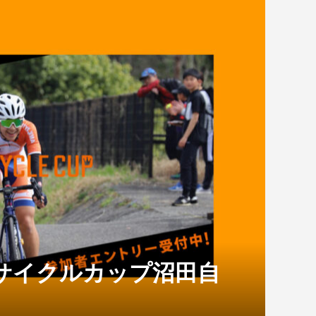
E SYNAPSE
シューズ 新型
ne Gen 8 が新登
FOCUS IZALCO MAX フレーム
SPECIALIZED シューズ S-
CORRATEC 2024モデル発表！
表...
セットが入...
WORKS 7...
ご予約受付中！
ェニックスコーテ
CARRERA ER-01 105完成車
ました！
（キャリパー...
 SHIMANO DURA-ACE WH-R9370
イール発...
ルサイクルカップ沼田自
2026.07.31