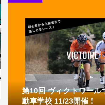
GMA F｜
ューズ S-
FACTOR OSTRO VAM 2.0
SHIMANO 新作シューズRC5
シマノ製クランクについて 「お
CANNONDAL
SHIMANO 
TREK Mado
デル 先行発表！
Water...
2022年モデル
客様への無償点検プログ...
CARBON ...
DURA- ACE発
場！Émo...
OPSTONE 2
フレームをフ
TREK Checkpoint SL 5
ィングしてみ
ORBEA 新型 Orca Aero 発表｜“Aero
新型
360°”で...
ホ
第10回 ヴィクトワー
2026.07.03
動車学校 11/23開催！