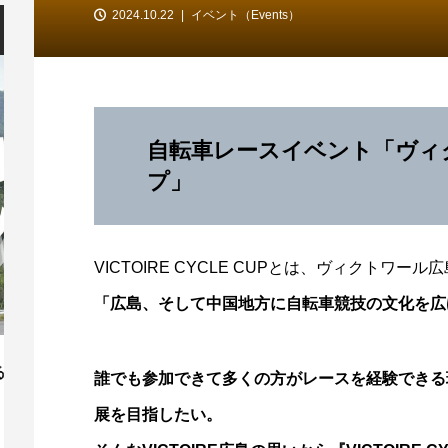
2024.10.22
イベント（Events）
自転車レースイベント「ヴィ
プ」
VICTOIRE CYCLE CUPとは、ヴィクト
「広島、そして中国地方に自転車競技の文化を広げ
「第13回 安芸灘とびしま海道オレンジラ
【
誰でも参加できて多くの方がレースを経験できる
イド」10/3開催！
ー
展を目指したい。
2026.07.30