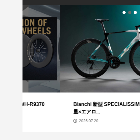
PINARELLO DO
SPECIALIZED シ
INEOS GR...
WORKS 7...
GIANT 2024モ
CANNONDALE T
Rain...
370
Bianchi 新型 SPECIALISSIMA 発表｜軽
量×エアロ...
2026.07.20