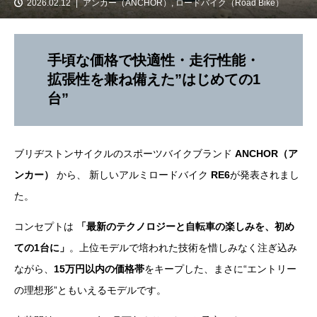
2026.02.12
アンカー（ANCHOR）
,
ロードバイク（Road Bike）
手頃な価格で快適性・走行性能・
拡張性を兼ね備えた”はじめての1
台”
ブリヂストンサイクルのスポーツバイクブランド
ANCHOR（ア
ンカー）
から、 新しいアルミロードバイク
RE6
が発表されまし
た。
コンセプトは
「最新のテクノロジーと自転車の楽しみを、初め
ての1台に」
。上位モデルで培われた技術を惜しみなく注ぎ込み
ながら、
15万円以内の価格帯
をキープした、まさに“エントリー
の理想形”ともいえるモデルです。