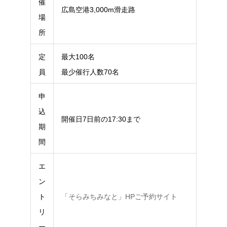
催
広島空港3,000m滑走路
場
所
定
最大100名
員
最少催行人数70名
申
込
開催日7日前の17:30まで
期
間
エ
ン
ト
「そらみちみなと」HPご予約サイト
リ