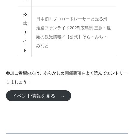
ー
公
日本初！プロロードレーサーと走る滑
式
走路ファンライド2025|広島県 三原・世
サ
羅の観光情報／【公式】そら・みち・
イ
みなと
ト
参加ご希望の方は、あらかじめ
開催要項
をよく読んでエントリー
しましょう！
イベント情報を見る →