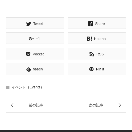
Tweet
Share
+1
Hatena
Pocket
RSS
feedly
Pin it
イベント（Events）