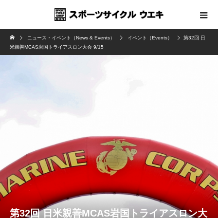
ニュース・イベント（News & Events）
イベント（Events）
第32回 日
米親善MCAS岩国トライアスロン大会 9/15
第32回 日米親善MCAS岩国トライアスロン大