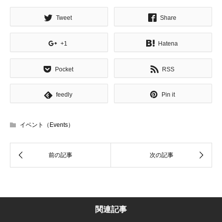
Tweet
Share
+1
Hatena
Pocket
RSS
feedly
Pin it
イベント（Events）
関連記事