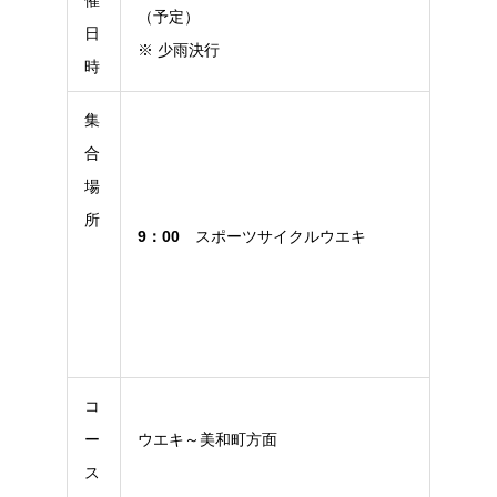
催
（予定）
日
※ 少雨決行
時
集
合
場
所
9：00
スポーツサイクルウエキ
コ
ー
ウエキ～美和町方面
ス