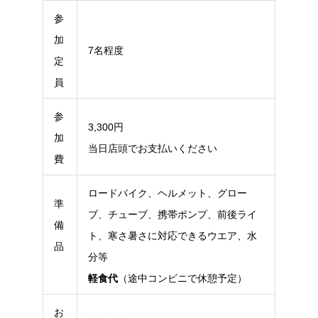
参
加
7名程度
定
員
参
3,300円
加
当日店頭でお支払いください
費
ロードバイク、ヘルメット、グロー
準
ブ、チューブ、携帯ポンプ、前後ライ
備
ト、寒さ暑さに対応できるウエア、水
品
分等
軽食代
（途中コンビニで休憩予定）
お