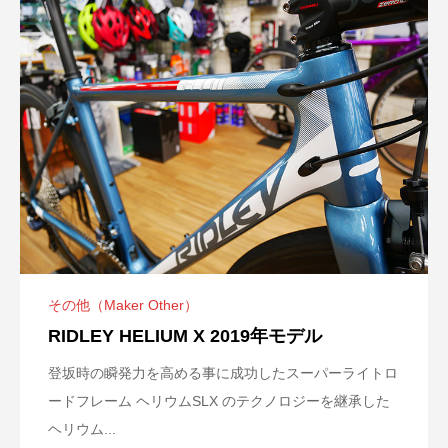
その他（Maker Other）
RIDLEY HELIUM X 2019年モデル
登坂時の瞬発力を高める事に成功したスーパーライトロ
ードフレーム ヘリウムSLX のテクノロジーを継承した
ヘリウム...