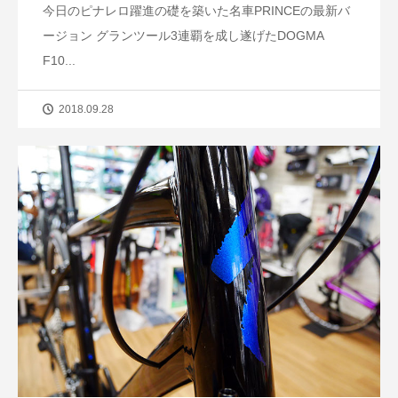
今日のピナレロ躍進の礎を築いた名車PRINCEの最新バ
ージョン グランツール3連覇を成し遂げたDOGMA
F10...
2018.09.28