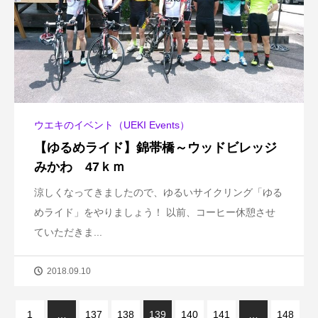
ウエキのイベント（UEKI Events）
【ゆるめライド】錦帯橋～ウッドビレッジ
みかわ 47ｋｍ
涼しくなってきましたので、ゆるいサイクリング「ゆる
めライド」をやりましょう！ 以前、コーヒー休憩させ
ていただきま...
2018.09.10
1
…
137
138
139
140
141
…
148