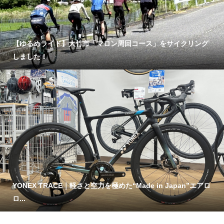
【ゆるめライド】大竹市「マロン周回コース」をサイクリング
しました！
YONEX TRACE｜軽さと空力を極めた“Made in Japan”エアロ
ロ...