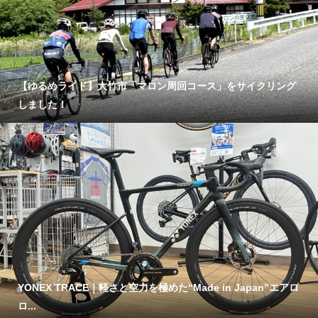
【ゆるめライド】大竹市「マロン周回コース」をサイクリング
しました！
YONEX TRACE｜軽さと空力を極めた“Made in Japan”エアロ
ロ...