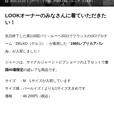
2021.12.23
パーツ・その他（Parts Etc）
,
ルック（LOOK）
LOOKオーナーのみなさんに着ていただきた
い！
先日終了した第118回パリ～ルーベ2021でフランスのUCIプロチ
ーム「DELKO（デルコ）」が着用した「
1985レプリカアパレ
ル
」が入荷しました！
ジャージは、サイクルジャージ＋ビブショーツの上下セットで
全
国40着限定
の超レアな商品です。
サイズ ：M、Lサイズが入荷しています
サイズ感：パールイズミよりも1サイズ大きめです
価格 ：46,200円（税込）