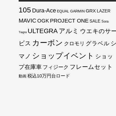
105
Dura-Ace
GRX
LAZER
EQUAL
GARMIN
MAVIC
PROJECT ONE
OGK
SALE
Sora
ULTEGRA
アルミ
ウエキのサ
Tiagra
カーボン
ビス
グラベル
クロモリ
ショップイベント
マノ
ショッ
フレームセット
プ在庫車
フィジーク
税込10万円台ロード
動画