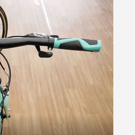
 SuperSix EVO
ューズ TEMPO
SPECIALIZED ROUBAIX
Wilier フィランテ SLR グルパ
..
TB セール開催！
COMP D...
SHIMANO シューズ RC5
マ・FDJ ...
O EVO DB
SPECIALIZED Tarmac SL6
Spo...