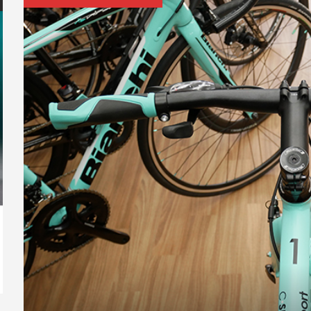
フレーム】
FINITO
ー募集のお知
CANNONDALE CAAD13 105 ピ
SHIMANO MTBシューズ SH-
TREK カスタムオーダープログ
CANNONDALE
フィジーク シ
.
ンク ...
XC300 2...
ラムProject ...
LA...
R5 POWERS.
TREK e-M
ルに新色登
Wilier GTR Team Disc 新色入荷
GUSTO DUR
ライン...
し...
SPORT UL...
COLNAGO「TOUR DE FRANCE 2026
CHAMPI...
2026.08.07