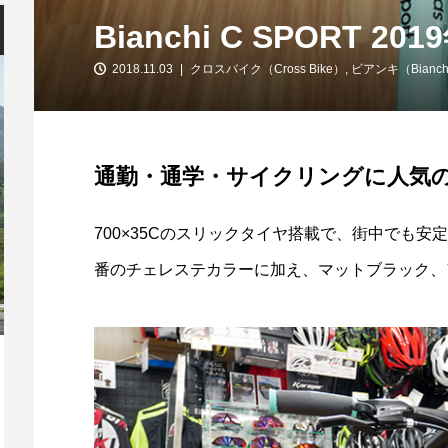
Bianchi C SPORT 2
2018.11.03
クロスバイク（Cross Bike）
,
ビアンキ（Bianch
通勤・通学・サイクリングに人気
700×35Cのスリックタイヤ搭載で、街中でも
番のチェレステカラーに加え、マットブラック、
【スキルアップ練習会】8/2開催レポー
ト！ヴィクトワール広島・柴田ス...
2026.08.08