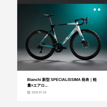
【カラーオーダー
フィジーク R1B IN
【安井塾】メンバ
AVEDIO CHARIS..
MOVISTA...
らせ
GUSTO人気モデ
場！魅力的なカラー
370
Bianchi 新型 SPECIALISSIMA 発表｜軽
量×エアロ...
2026.07.20