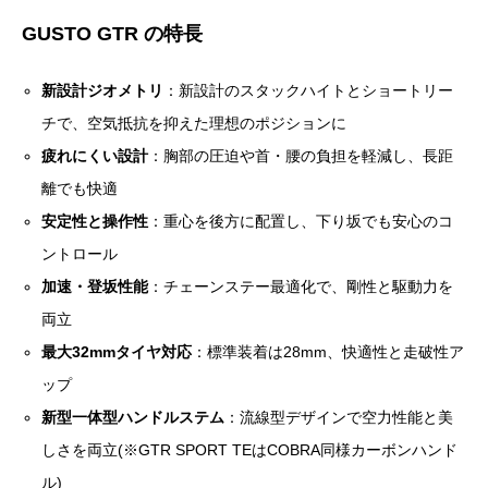
GUSTO GTR の特長
新設計ジオメトリ
：新設計のスタックハイトとショートリー
チで、空気抵抗を抑えた理想のポジションに
疲れにくい設計
：胸部の圧迫や首・腰の負担を軽減し、長距
離でも快適
安定性と操作性
：重心を後方に配置し、下り坂でも安心のコ
ントロール
加速・登坂性能
：チェーンステー最適化で、剛性と駆動力を
両立
最大32mmタイヤ対応
：標準装着は28mm、快適性と走破性ア
ップ
新型一体型ハンドルステム
：流線型デザインで空力性能と美
しさを両立(※GTR SPORT TEはCOBRA同様カーボンハンド
ル)