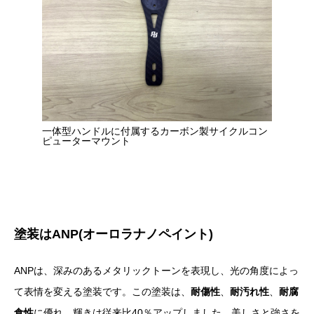
一体型ハンドルに付属するカーボン製サイクルコン
ピューターマウント
塗装はANP(オーロラナノペイント)
ANPは、深みのあるメタリックトーンを表現し、光の角度によっ
て表情を変える塗装です。この塗装は、
耐傷性
、
耐汚れ性
、
耐腐
食性
に優れ、輝きは従来比40％アップしました。美しさと強さを