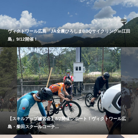
ヴィクトワール広島「JA全農ひろしまBBQサイクリングin江田
島」9/12開催！
【スキルアップ練習会】8/2開催レポート！ヴィクトワール広
島・柴田スクールコーチ...