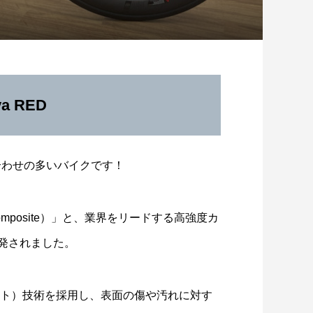
）
a RED
合わせの多いバイクです！
ex Composite）」と、業界をリードする高強度カ
開発されました。
スキルアップ練習会】8/2開催レポー
！ヴィクトワール広島・柴田ス...
ント）技術を採用し、表面の傷や汚れに対す
2026.08.08