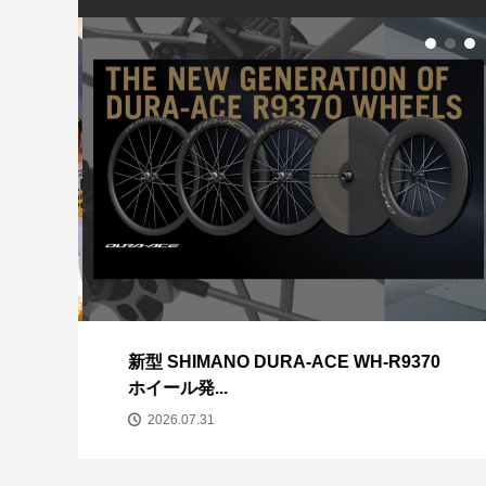
SHIMANO 新作
GIANT メーカ
Bianchi SPRIN
2022年モデル
続々入荷中！
ANCHOR RS8 EQ
26
新型 SHIMANO DURA-ACE WH-R9370
ホイール発...
2026.07.31