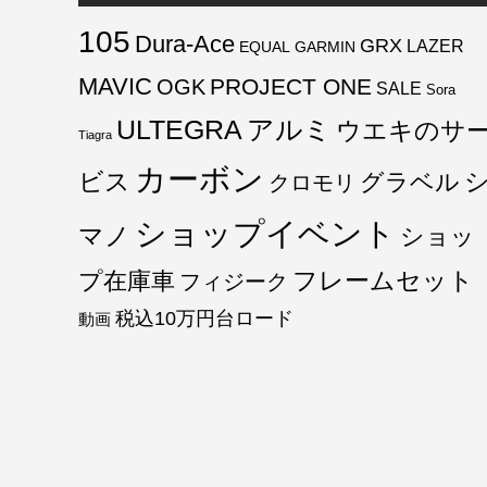
105
Dura-Ace
GRX
LAZER
EQUAL
GARMIN
MAVIC
PROJECT ONE
OGK
SALE
Sora
ULTEGRA
アルミ
ウエキのサ
Tiagra
カーボン
ビス
グラベル
クロモリ
ショップイベント
マノ
ショッ
フレームセット
プ在庫車
フィジーク
税込10万円台ロード
動画