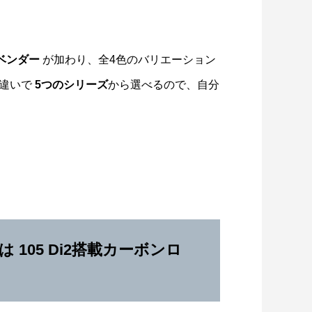
ベンダー
が加わり、全4色のバリエーション
様違いで
5つのシリーズ
から選べるので、自分
は
105 Di2
搭載カーボンロ