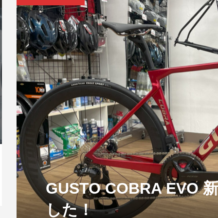
シューズRC5
ー完売モデルが
CINELLI KING ZYDECO フレー
シマノ オフロードシューズ 新
ショップ近くに大型遊具広場が
CORRATEC 
fizik フィ
T 2020年モデル
ムセッ...
商品 SH-XC302...
オープン
2023...
TERRA ATL..
TREK e-M
CANNONDALE CAAD13 105 ピ
CORRATEC 
UIPE 105
ンク ...
Disc...
Bianchi 新型 SPECIALISSIMA 発表｜軽
CO
量×エアロ...
CH
GUSTO COBRA EV
2026.07.20
した！