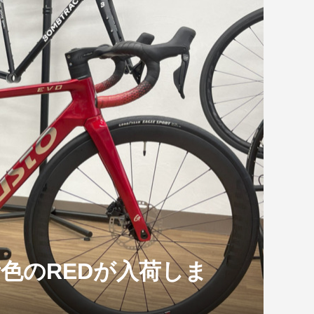
DOLOMITI 105
ジーク シューズ
CHERUBIM(ケルビム) Racer
SHIMANO シューズ RC7 2021
PINARELLO Fシリーズに新色
.
TB セール開催！
Disc ...
年モデル
追加！ご注文受付...
DOLOMITI 105
LOOK 785 HUEZ RS 2019年モ
デル
LNAGO「TOUR DE FRANCE 2026
AMPI...
O 新色のREDが入荷しま
2026.08.07