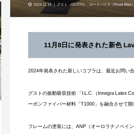
2024.11.16
グスト（GUSTO）
,
ロードバイク（Road Bike
11月8日に発表された新色 Lav
2024年発表された新しいコブラは、最近お問い
グストの振動吸収技術 「I.L.C.（Innegra Lat
ーボンファイバー材料「T1000」を融合させて
365日好きな時間に挑戦できる「ウエキ
【
のサイクルチャレンジ」
ト
フレームの塗装には、ANP（オーロラナノペイ
2026.08.01