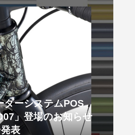
NNONDALE
HYREシューズ 新商
fizik フィジーク シューズ
トレック今年最大のセール
.
24モデル 先行発表！
TREK Checkpoint SL 5
TEMPO R4、...
TREK FEST 開催！...
GER DISC 2021年
【SALE】Bianchi VIA NIRONE
7...
LNAGO「TOUR DE FRANCE 2026
オーダーシステムPOS
AMPI...
CD07」登場のお知らせ
2026.08.07
ー発表