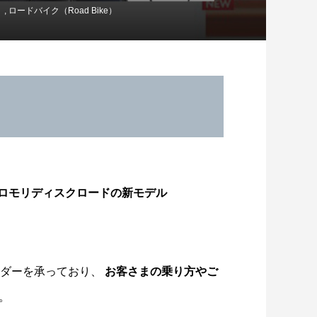
）
,
ロードバイク（Road Bike）
ロモリディスクロードの新モデル
スキルアップ練習会】8/2開催レポー
ーダーを承っており、
お客さまの乗り方やご
！ヴィクトワール広島・柴田ス...
。
2026.08.08