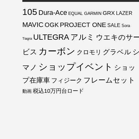
105
Dura-Ace
GRX
LAZER
EQUAL
GARMIN
MAVIC
PROJECT ONE
OGK
SALE
Sora
ULTEGRA
アルミ
ウエキのサ
Tiagra
カーボン
ビス
グラベル
クロモリ
ショップイベント
マノ
ショッ
フレームセット
プ在庫車
フィジーク
税込10万円台ロード
動画