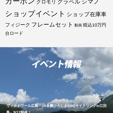
カーボン
グラベル
シマノ
クロモリ
ショップイベント
ショップ在庫車
フレームセット
フィジーク
税込10万円
動画
台ロード
ヴィクトワール広島「JA全農ひろしまBBQサイクリングin江田
島」9/12開催！