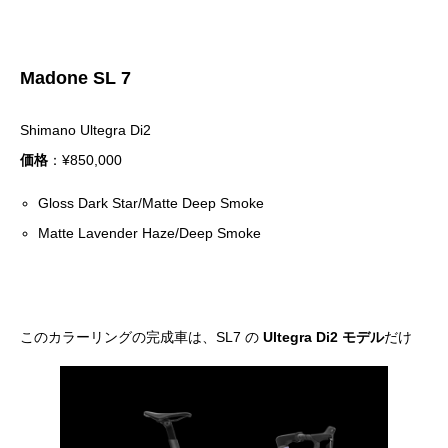
Madone SL 7
Shimano Ultegra Di2
価格
：¥850,000
Gloss Dark Star/Matte Deep Smoke
Matte Lavender Haze/Deep Smoke
このカラーリングの完成車は、SL7 の
Ultegra Di2 モデル
だけ