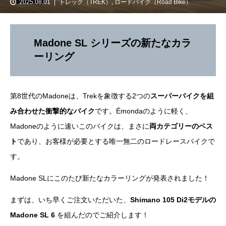
2025.08.01
トレック（TREK）
,
ロードバイク（Road Bike）
Madone SL シリーズの新たなカラ
ーリング
第8世代のMadoneは、Trekを象徴する2つの
スーパーバイクを組
み合わせた衝撃的なバイク
です。Émondaのように軽く、
Madoneのように速いこのバイクは、まさに
両カテゴリーのベス
ト
であり、お客様が必要とする唯一無二のロードレースバイクで
す。
Madone SLにこのたび新たなカラーリングが発表されました！
まずは、いち早くご注文いただいた、
Shimano 105 Di2モデルの
Madone SL 6
を組んだのでご紹介します！