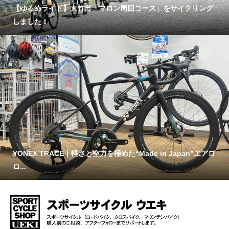
【ゆるめライド】大竹市「マロン周回コース」をサイクリング
しました！
YONEX TRACE｜軽さと空力を極めた“Made in Japan”エアロ
ロ...