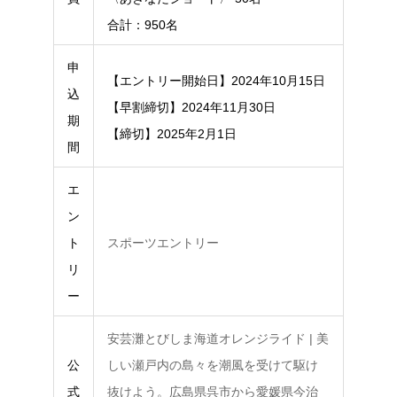
合計：950名
申
【エントリー開始日】2024年10月15日
込
【早割締切】2024年11月30日
期
【締切】2025年2月1日
間
エ
ン
ト
スポーツエントリー
リ
ー
安芸灘とびしま海道オレンジライド | 美
公
しい瀬戸内の島々を潮風を受けて駆け
式
抜けよう。広島県呉市から愛媛県今治