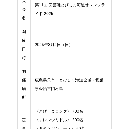
大
第11回 安芸灘とびしま海道オレンジラ
会
イド 2025
名
開
催
2025年3月2日（日）
日
時
開
催
広島県呉市・とびしま海道全域・愛媛
場
県今治市岡村島
所
〈とびしまロング〉 700名
定
〈オレンジミドル〉 200名
員
〈あきなだショート〉 50名