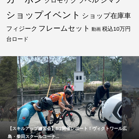
グラベル
シマノ
クロモリ
ショップイベント
ショップ在庫車
フレームセット
フィジーク
税込10万円
動画
台ロード
【スキルアップ練習会】8/2開催レポート！ヴィクトワール広
島・柴田スクールコーチ...