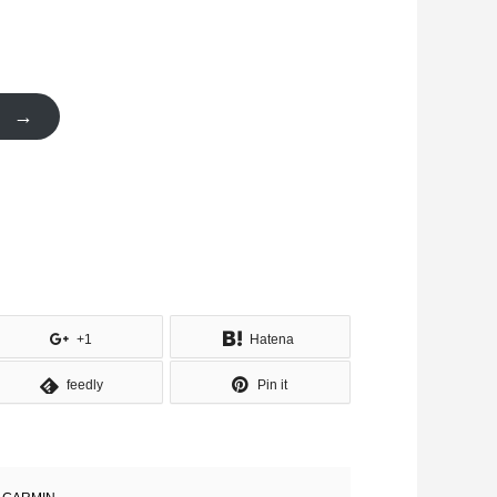
 →
+1
Hatena
feedly
Pin it