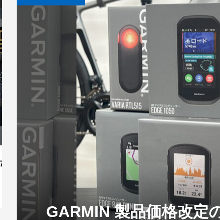
「TCR
 TEMPO
5 R7100シ
PINARELLO DOGMA F DISK
フィジーク シューズ TEMPO
ANCHOR 「RP9」と「RL8D」
PINARELLO
fizik フィ
..
を D...
R5 OVERCU...
の限定パールカ...
INEOS GR...
TERRA ...
CEEPO 最
SPORT 女性
GUSTO 2023年ニューモデル発
CORRATEC
表！
ご予約受付中
Bianchi 新型 SPECIALISSIMA 発表｜軽
CO
量×エアロ...
CH
2026.07.20
GARMIN 製品価格改定