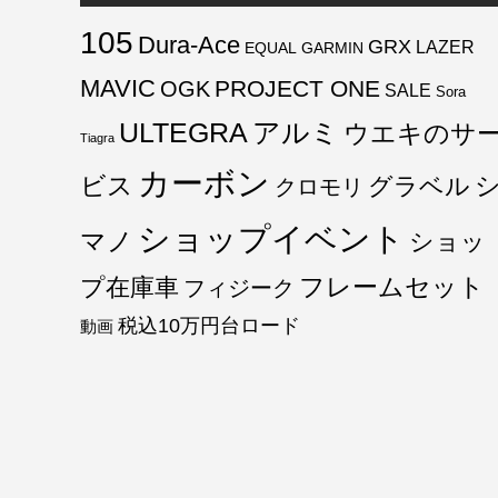
105
Dura-Ace
GRX
LAZER
EQUAL
GARMIN
MAVIC
PROJECT ONE
OGK
SALE
Sora
ULTEGRA
アルミ
ウエキのサ
Tiagra
カーボン
ビス
グラベル
クロモリ
ショップイベント
マノ
ショッ
フレームセット
プ在庫車
フィジーク
税込10万円台ロード
動画