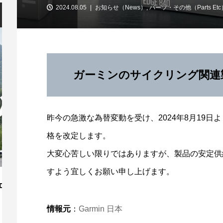
2024.08.05
お知らせ（News）
,
パーツ・その他（Parts Etc
ガーミンのサイクリング関連
昨今の急激な為替変動を受け、2024年8月19
格を改定します。
大変心苦しい限りではありますが、製品の安定供
すよう宜しくお願い申し上げます。
「第13回 安芸灘とびしま海道オレンジラ
【
イド」10/3開催！
ー
情報元
：
Garmin 日本
2026.07.30