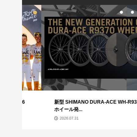
【新製品】GIANT
フィジーク シューズ
Di2仕様のシマノ10
SLR」｜TCRのDN.
R5 OVERCU...
リーズが発売！
ANCHOR RL6W 
モデル
26
新型 SHIMANO DURA-ACE WH-R9370
ホイール発...
2026.07.31