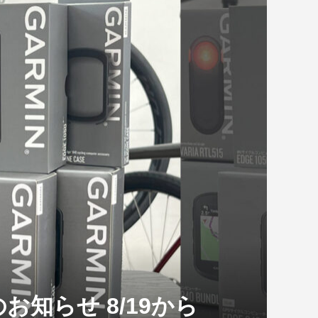
 DOGMA F｜
ジーク シューズ X4
TREK FX Sport 4 2020年モデ
SHIMANO MTBシューズ SH-
トレック今年最大のセール
新商品情報！
ル
XC300 2...
TREK FEST 開催！...
 2024モデル発表！
RIDLEY FENIX SL DISC 2019
！
年...
LNAGO「TOUR DE FRANCE 2026
AMPI...
2026.08.07
のお知らせ 8/19から