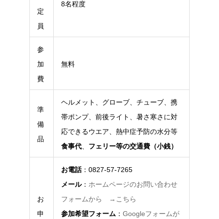
8名程度
定
員
参
加
無料
費
ヘルメット、グローブ、チューブ、携
準
帯ポンプ、前後ライト、暑さ寒さに対
備
応できるウエア、熱中症予防の水分等
品
食事代
、
フェリー等の交通費（小銭）
お電話
：0827-57-7265
メール
：
ホームページのお問い合わせ
お
フォームから →こちら
申
参加希望フォーム
：
Googleフォームが