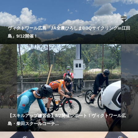
ヴィクトワール広島「JA全農ひろしまBBQサイクリングin江田
島」9/12開催！
【スキルアップ練習会】8/2開催レポート！ヴィクトワール広
島・柴田スクールコーチ...