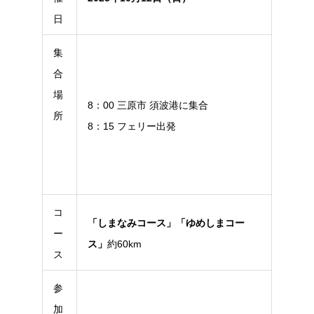
日
集
合
場
8：00 三原市 須波港に集合
所
8：15 フェリー出発
コ
「しまなみコース」「ゆめしまコー
ー
ス」
約60km
ス
参
加