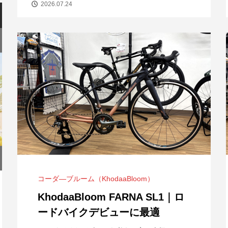
2026.07.24
コーダ―ブルーム（KhodaaBloom）
【ゆるめライド】大竹市「マロン周回コ
KhodaaBloom FARNA SL1｜ロ
ース」をサイクリングしました！
ードバイクデビューに最適
2026.08.03