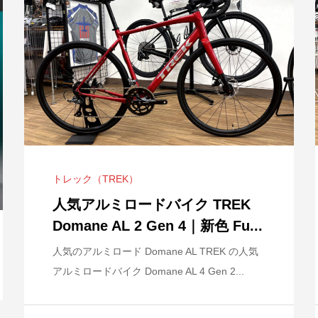
クライミングバ
 シューズ
再現！中央森林
キャノンデール CAAD14｜
シマノ ロードシューズ 新商品
Panasonic カスタムオーダーシ
TREK ト
シマノ オフ
新年あけまし
コース
Matte Black...
SH-RC302 入...
ステムPOS ...
Speed Conc..
商品 SH-XC30
います！
トレック（TREK）
NT ALR4
TREK Doman
人気アルミロードバイク TREK
Bianchi OLTRE XR.3 105 202...
Mer...
Domane AL 2 Gen 4｜新色 Fu...
COLNAGO「TOUR DE FRANCE 2026
人気のアルミロード Domane AL TREK の人気
CHAMPI...
アルミロードバイク Domane AL 4 Gen 2...
2026.08.07