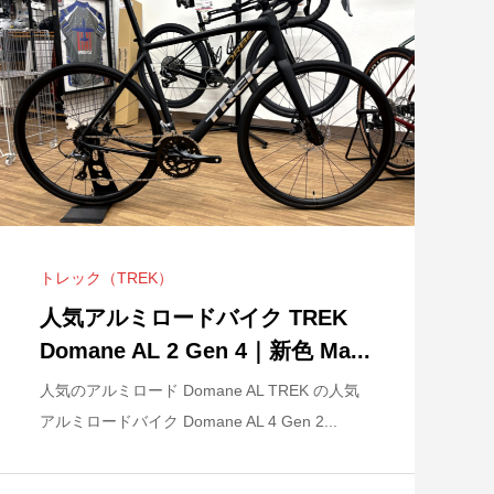
ライアスロンバイク
ロードシューズ 新
ておめでとうござ
GUSTO COBRA SPORT 入荷し
フィジーク シューズ TEMPO
ANCHOR RP9 ULTEGRA完成
.
2...
ました！
R5 POWERS...
車受注開始！
トレック（TREK）
e SL 5 Gen 4
SPECIALIZED ALLEZ SPRINT
人気アルミロードバイク TREK
D...
Domane AL 2 Gen 4｜新色 Ma...
人気のアルミロード Domane AL TREK の人気
アルミロードバイク Domane AL 4 Gen 2...