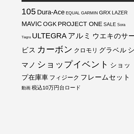
105
Dura-Ace
GRX
LAZER
EQUAL
GARMIN
MAVIC
PROJECT ONE
OGK
SALE
Sora
ULTEGRA
アルミ
ウエキのサ
Tiagra
カーボン
ビス
グラベル
クロモリ
ショップイベント
マノ
ショッ
フレームセット
プ在庫車
フィジーク
税込10万円台ロード
動画