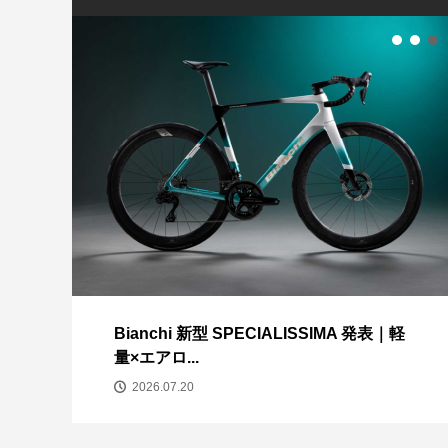
LOOK スーパー
fizik フィジーク
3Dプリンターで
イク 785 ヒュエ...
VENTO STA...
公園サイクリング
TREK CHECKPOI
2019年...
370
Bianchi 新型 SPECIALISSIMA 発表｜軽
量×エアロ...
2026.07.20