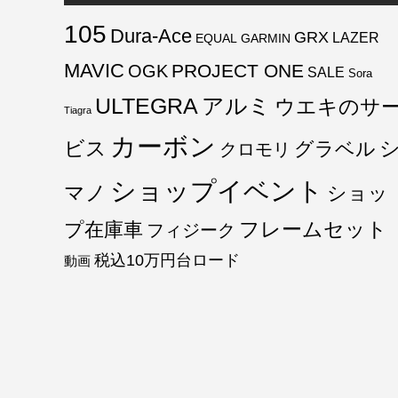
105
Dura-Ace
GRX
LAZER
EQUAL
GARMIN
MAVIC
PROJECT ONE
OGK
SALE
Sora
ULTEGRA
アルミ
ウエキのサ
Tiagra
カーボン
ビス
グラベル
クロモリ
ショップイベント
マノ
ショッ
フレームセット
プ在庫車
フィジーク
税込10万円台ロード
動画