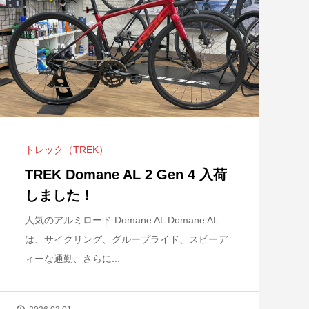
トレック（TREK）
TREK Domane AL 2 Gen 4 入荷
しました！
人気のアルミロード Domane AL Domane AL
は、サイクリング、グループライド、スピーデ
ィーな通勤、さらに...