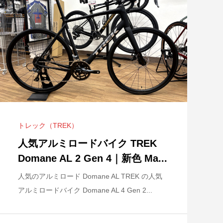
MTBシューズ SH-
95 ブレードRS 発
【GIANT スプリングキャンペ
シマノ ロードシューズ 新商品
GIANT 新型TCR発表！受注
24モデル 先行発表！
.
ーン】 5.5万円(...
SH-RC703 入...
中！
トレック（TREK）
o SLR サンチェス カ
CEEPO KATANA-R 2021年モデ
人気アルミロードバイク TREK
ル
Domane AL 2 Gen 4｜新色 Ma...
 SHIMANO DURA-ACE WH-R9370
人気のアルミロード Domane AL TREK の人気
イール発...
アルミロードバイク Domane AL 4 Gen 2...
2026.07.31