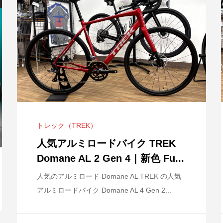
MITI 105
イアスロンシュ
を掛ける際の
LOOK 785 HUEZ RS 2019年モ
fizik フィジーク シューズ
SHIMANO プレミアムホイール
SHIMANO 
LOOK 新型7
.
イー...
デル
VENTO INF...
ショップ限定プログ...
GIANT 20
XC300 2...
表！2024年..
トレック（TREK）
シリーズに新色
Wilier Zer
人気アルミロードバイク TREK
.
TREK Checkpoint SL 5
ラー ...
Domane AL 2 Gen 4｜新色 Fu...
ORBEA 新型 Orca Aero 発表｜“Aero
新型
人気のアルミロード Domane AL TREK の人気
360°”で...
ホ
アルミロードバイク Domane AL 4 Gen 2...
2026.07.03