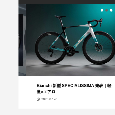
CORRATEC DOLO
SHIMANOトラ
車の後部に自転車
2020...
ーズ TR9 限定カ..
注意喚起-カーボンホ
PINARELLO F
追加！ご注文受付..
370
Bianchi 新型 SPECIALISSIMA 発表｜軽
量×エアロ...
2026.07.20