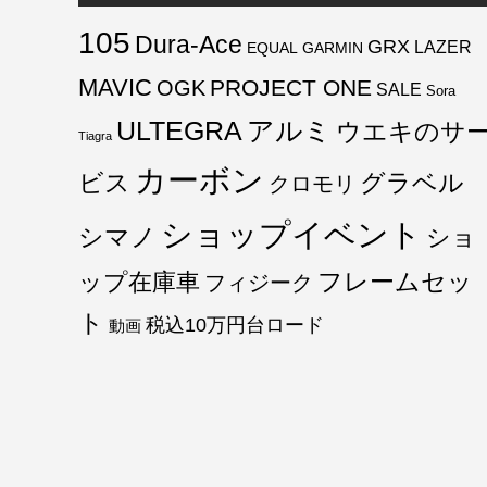
105
Dura-Ace
GRX
LAZER
EQUAL
GARMIN
MAVIC
PROJECT ONE
OGK
SALE
Sora
ULTEGRA
アルミ
ウエキのサ
Tiagra
カーボン
ビス
グラベル
クロモリ
ショップイベント
シマノ
ショ
フレームセッ
ップ在庫車
フィジーク
ト
税込10万円台ロード
動画