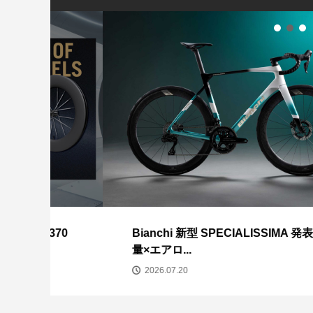
SPECIALIZED Tar
シマノ ロードシュ
Spo...
SH-RC503 発...
夏季休業のお知ら
CANNONDALE Sy
Carbon ...
370
Bianchi 新型 SPECIALISSIMA 発表｜軽
量×エアロ...
2026.07.20