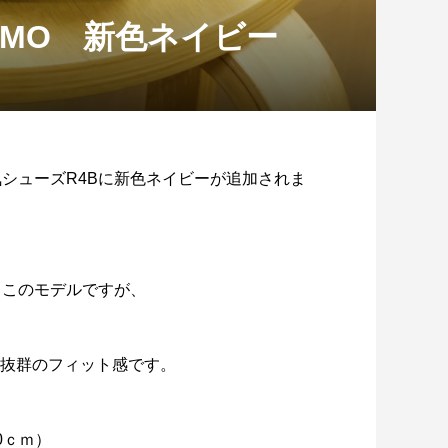
B UOMO 新色ネイビー
人気シューズR4Bに新色ネイビーが追加されま
するこのモデルですが、
り抜群のフィット感です。
ゆるめライド】大竹市「マロン周回コ
ス」をサイクリングしました！
2026.08.03
.0ｃｍ）