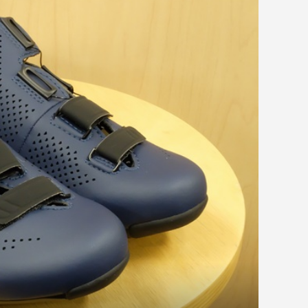
huez 2019年モデル
ED シューズ S-
ne Gen 8 が新登
フィジーク シューズ TEMPO
【安井塾】メンバー募集のお知
Bianchi OLTRE XR.3 105 201...
R5 OVERCU...
らせ
DA ALR5 2019年
Wilier GTR team｜リムブレー
キ・105...
 SHIMANO DURA-ACE WH-R9370
イール発...
2026.07.31