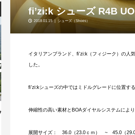
fi’zi:k シューズ R4
2018.01.15
シューズ（Shoes）
イタリアンブランド、fi’zi:k（フィジーク）の
した。
fi’zi:kシューズの中ではミドルグレードに位置
伸縮性の高い素材とBOAダイヤルシステムによ
「第13回 安芸灘とびしま海道オレンジラ
【
イド」10/3開催！
ー
2026.07.30
展開サイズ： 36.0（23.0ｃｍ） ~ 45.0（29