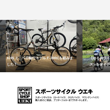
KHS ミニベロ輪行モデル F-20RCを組みま
【ゆるめライ
した！
ス」をサイク