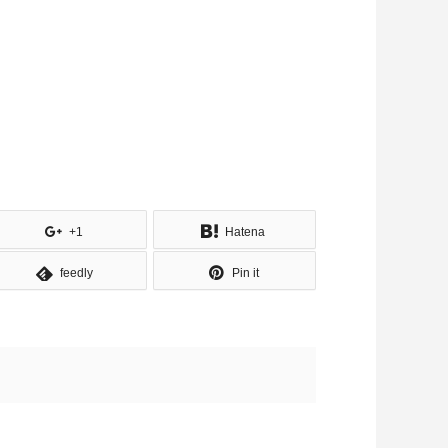
+1
Hatena
feedly
Pin it