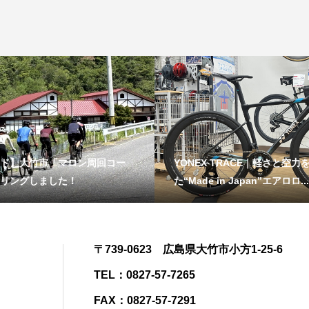
ド】大竹市「マロン周回コー
YONEX TRACE｜軽さと空力
リングしました！
た“Made in Japan”エアロロ...
〒739-0623 広島県大竹市小方1-25-6
TEL：0827-57-7265
FAX：0827-57-7291