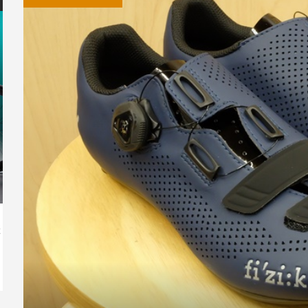
mac SL6
ーズ 新商品
CEEPO KATANA-Rのハンドル
SHIMANO シューズ SH-ME4 ※
LOOK 2024モデル受注開始！
LOOK 785 
SPECIALIZ
TREK Mado
せ
バーをブルホー...
限定モデル
新型795ブレード...
に R8...
WORKS E...
場！Émo...
napse
GUSTO 新型ロードバイク GTR
TREK EMON
SPORT T...
モデル
ORBEA 新型 Orca Aero 発表｜“Aero
新型
360°”で...
ホ
2026.07.03