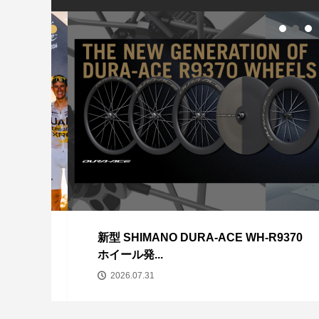
TREK EMONDA A
シマクル2025に
モデル
SHIMANO シューズ
た！
GIANT PROPEL 
SE...
26
新型 SHIMANO DURA-ACE WH-R9370
ホイール発...
2026.07.31