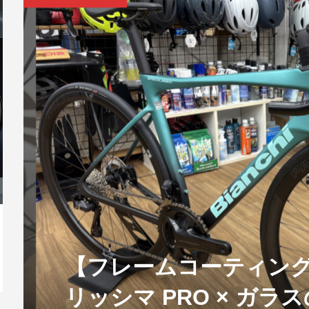
LR4 2019年
参加してきまし
ORBEA試乗会 & MyOカスタム
fizik フィジーク シューズ
シマノ新Webサービス
【キャンペーン
フィジーク シ
GIANT 新
 SH-RP400
相談会｜...
TERRA ATL...
「SHIMANO CONNE...
VIA NIR...
R5 OVERCU.
中！
ADVANCED 1
TREK EMONDA SLR 9
Wilier Gar
PROJECTO...
Di...
Bianchi 新型 SPECIALISSIMA 発表｜軽
CO
量×エアロ...
CH
【フレームコーティング】B
2026.07.20
リッシマ PRO × ガラ