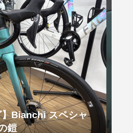
開催中】Bianchi
ューズ TEMPO
型TCR発表！受注
fizik フィジーク シューズ
Wilier ヴェルティカーレSLR カ
..
Wilier cento 1 AIR 105完成車 ...
TEMPO R4、...
スタムカラー...
da DISC アルテグラ
Bianchi ARIA Disc 2019年モデ
ル
LNAGO「TOUR DE FRANCE 2026
AMPI...
ianchi スペシャ
2026.08.07
スの鎧