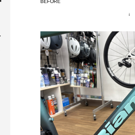
BEFORE
↓
ー
シ