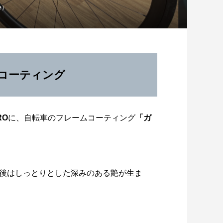
e）
コーティング
RO
に、自転車のフレームコーティング
「ガ
後はしっとりとした深みのある艶が生ま
ゆるめライド】大竹市「マロン周回コ
ス」をサイクリングしました！
2026.08.03