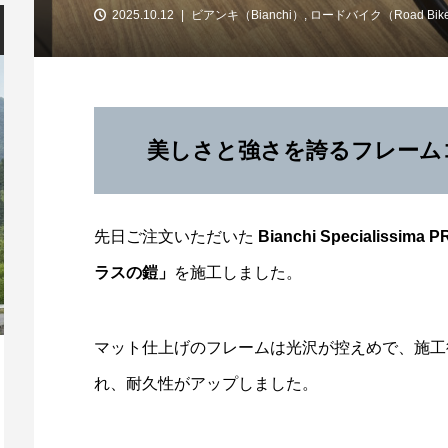
2025.10.12
ビアンキ（Bianchi）
,
ロードバイク（Road Bik
美しさと強さを誇るフレーム
先日ご注文いただいた
Bianchi Specialissima P
ラスの鎧」
を施工しました。
マット仕上げのフレームは光沢が控えめで、施工
「第13回 安芸灘とびしま海道オレンジラ
【
れ、耐久性がアップしました。
イド」10/3開催！
ー
2026.07.30