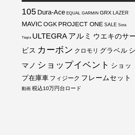
105
Dura-Ace
GRX
LAZER
EQUAL
GARMIN
MAVIC
PROJECT ONE
OGK
SALE
Sora
ULTEGRA
アルミ
ウエキのサ
Tiagra
カーボン
ビス
グラベル
クロモリ
ショップイベント
マノ
ショッ
フレームセット
プ在庫車
フィジーク
税込10万円台ロード
動画