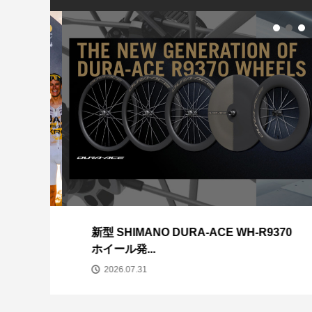
TREK Domane AL
実際に履いて試せ
WheelTop（ホ
求め...
高峰シューズ RC90
EDS 取り扱い...
LOOK 785 HUEZ 
メレオ...
26
新型 SHIMANO DURA-ACE WH-R9370
ホイール発...
2026.07.31