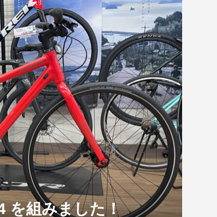
GER DISC
 LIMITED S-
5世代の新型DEFYシ
GUSTO｜第2世代・第3世代一
シマノ S-PHYREシューズ 新商
ANCHOR 最上級ディスクロー
...
体型ハンドルの比較と...
品SH-RC90...
ド RP9 受注受付...
ノ105 R7100シ
CANNONDALE SUPERSIX
！
EVO Ca...
LNAGO「TOUR DE FRANCE 2026
AMPI...
2026.08.07
K 4 を組みました！