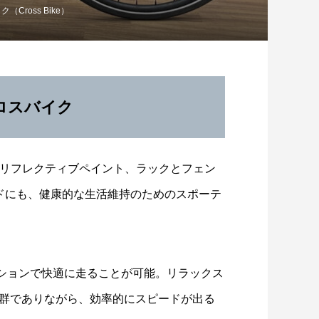
（Cross Bike）
ロスバイク
。リフレクティブペイント、ラックとフェン
イドにも、健康的な生活維持のためのスポーテ
ゆるめライド】大竹市「マロン周回コ
ンションで快適に走ることが可能。リラックス
ス」をサイクリングしました！
群でありながら、効率的にスピードが出る
2026.08.03