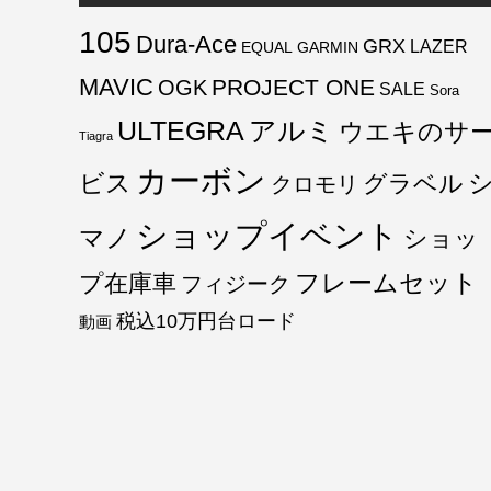
105
Dura-Ace
GRX
LAZER
EQUAL
GARMIN
MAVIC
PROJECT ONE
OGK
SALE
Sora
ULTEGRA
アルミ
ウエキのサ
Tiagra
カーボン
ビス
グラベル
クロモリ
ショップイベント
マノ
ショッ
フレームセット
プ在庫車
フィジーク
税込10万円台ロード
動画