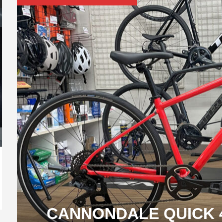
 3 Disc がお
る！シマノ 最
イールトップ）
ORBEA Terra Race ｜スタッフ
fizik フィジーク シューズ R4
Wilier FILANTE SL 日本未展開
GUSTO RAN
SPECIALIZED
GIANT 第
...
がMyO...
TRANSI...
カラー...
SPORT
WORK...
リーズ 受注開始
RS DISC カ
GIANT アルミロードバイク
Di2仕様のシマ
Contend 2
リーズが発売
Bianchi 新型 SPECIALISSIMA 発表｜軽
CO
量×エアロ...
CH
2026.07.20
CANNONDALE QUIC