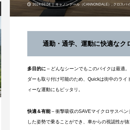
2024.03.04
キャノンデール（CANNONDALE）
,
クロスバイク
通勤・通学、運動に快適なク
多目的に
– どんなシーンでもこのバイクは最適
ダーも取り付け可能のため、Quickは街中のラ
ィーな運動にもピッタリ。
「第13回 安芸灘とびしま海道オレンジラ
【
快適＆有能
– 衝撃吸収のSAVEマイクロサスペ
イド」10/3開催！
ー
した姿勢で乗ることができ、車からの視認性が抜
2026.07.30