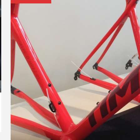
ックスコーテ
 TEMPO
Cannondale Topstone 4｜街乗
シマノ S-PHYREシューズ 新商
Wilier ASTANAカラーのフレー
GIANT 20
シマノ ロー
【スタッフの
た！
知らせ
りも...
品SH-RC90...
ムセット受注...
「LANGMA DI
SH-RC703 入.
クル2024に参
oncept SLR
PINARELLO PRINCE FX
GIANT CO
DISK、P...
した！
Bianchi 新型 SPECIALISSIMA 発表｜軽
CO
量×エアロ...
CH
2026.07.20