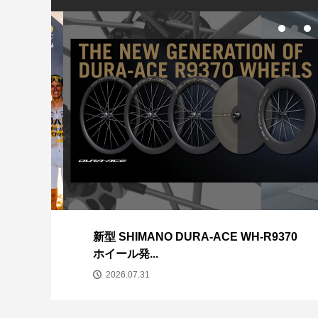
フレームをフェニ
フィジーク シューズ
ィングしてみまし
OVERCURVE...
年末年始休業のお
TREK 新型Speed C
7...
26
新型 SHIMANO DURA-ACE WH-R9370
ホイール発...
2026.07.31