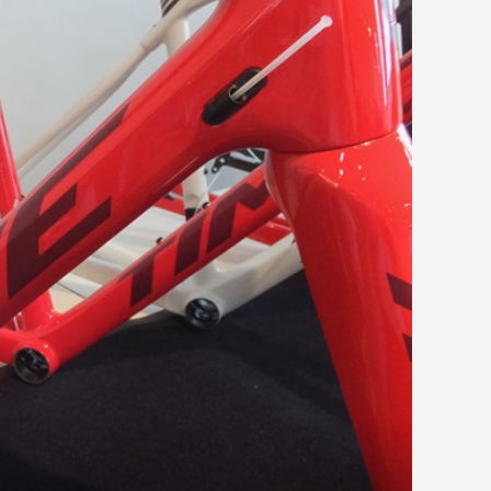
22モデル 新型
ドシューズ 新商品
休日ライド】シマ
fizik フィジーク シューズ
PINARELLO Fシリーズに新色
...
..
加してき...
TREK EMONDA SL 6 Disc
TEMPO R4、...
追加！ご注文受付...
NTEND 0 入荷しま
COLNAGO CR-S
LNAGO「TOUR DE FRANCE 2026
AMPI...
2026.08.07