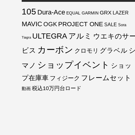
105
Dura-Ace
GRX
LAZER
EQUAL
GARMIN
MAVIC
PROJECT ONE
OGK
SALE
Sora
ULTEGRA
アルミ
ウエキのサ
Tiagra
カーボン
ビス
グラベル
クロモリ
ショップイベント
マノ
ショッ
フレームセット
プ在庫車
フィジーク
税込10万円台ロード
動画