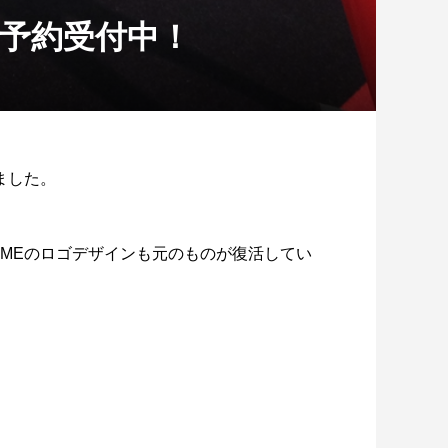
E 予約受付中！
ました。
TIMEのロゴデザインも元のものが復活してい
スキルアップ練習会】8/2開催レポー
！ヴィクトワール広島・柴田ス...
2026.08.08