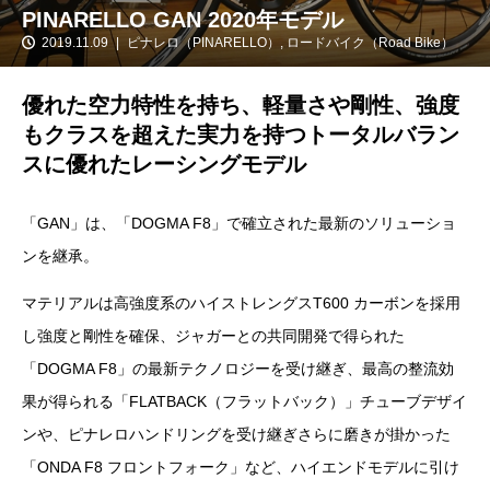
PINARELLO GAN 2020年モデル
2019.11.09
ピナレロ（PINARELLO）
,
ロードバイク（Road Bike）
優れた空力特性を持ち、軽量さや剛性、強度
もクラスを超えた実力を持つトータルバラン
スに優れたレーシングモデル
「GAN」は、「DOGMA F8」で確立された最新のソリューショ
ンを継承。
マテリアルは高強度系のハイストレングスT600 カーボンを採用
し強度と剛性を確保、ジャガーとの共同開発で得られた
「DOGMA F8」の最新テクノロジーを受け継ぎ、最高の整流効
果が得られる「FLATBACK（フラットバック）」チューブデザイ
ンや、ピナレロハンドリングを受け継ぎさらに磨きが掛かった
「ONDA F8 フロントフォーク」など、ハイエンドモデルに引け