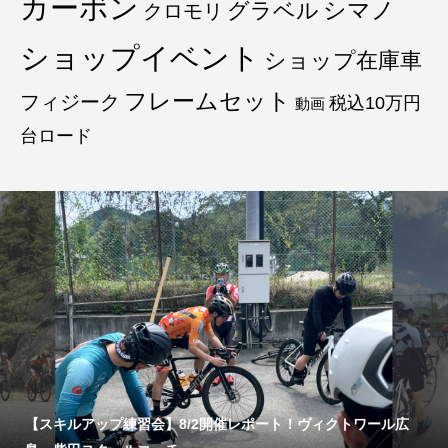
カーボン
グラベル
シマノ
クロモリ
ショップイベント
ショップ在庫車
フレームセット
フィジーク
税込10万円
動画
台ロード
【スキルアップ練習会】8/2開催レポート！ヴィクトワール広