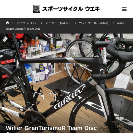
バイク（Bike）
メーカー（Maker）
ウィリエール（Wilier）
Wilier
GranTurismoR Team Disc
Wilier GranTurismoR Team Disc