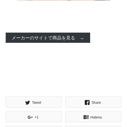
メーカーのサイトで商品を見る →
#Wilier #ウィリエール #lovemywilier #GTR #GTRteam
#GranTurismoR #GranTurismoRTeamDisc #グランツーリズモ
Tweet
Share
+1
Hatena