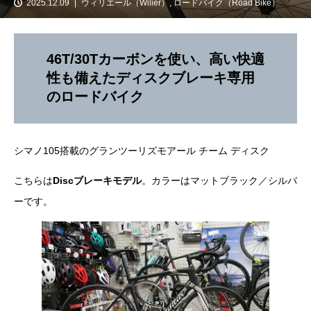
2025.12.09
ウィリエール（Wilier）
,
ロードバイク（Road Bike）
46T/30Tカーボンを使い、高い快適
性も備えたディスクブレーキ専用
のロードバイク
シマノ105搭載のグランツーリズモアール チーム ディスク
こちらは
Discブレーキモデル
。カラーはマットブラック／シルバ
ーです。