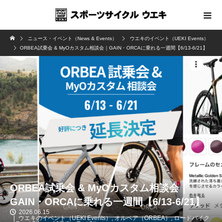
ニュース・イベント（News & Events）
ウエキのイベント（UEKI Events）
ORBEA試乗会 & MyOカスタム相談会｜GAIN・ORCAに乗れる一週間【6/13-6/21】
ORBEA試乗会 & MyOカスタム相談会｜
GAIN・ORCAに乗れる一週間【6/13-6/21】
2026.06.15
ウエキのイベント（UEKI Events）
,
オルベア（ORBEA）
,
ロードバイク