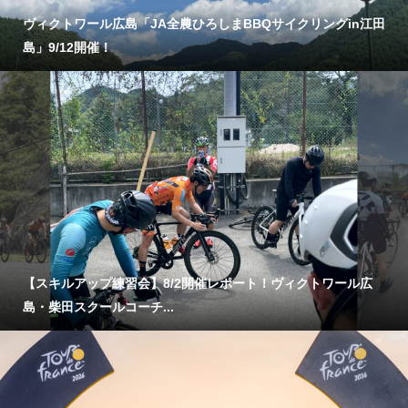
ヴィクトワール広島「JA全農ひろしまBBQサイクリングin江田
島」9/12開催！
【スキルアップ練習会】8/2開催レポート！ヴィクトワール広
島・柴田スクールコーチ...