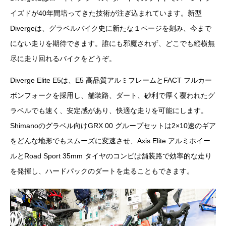
イズドが40年間培ってきた技術が注ぎ込まれています。新型
Divergeは、グラベルバイク史に新たな１ページを刻み、今まで
にない走りを期待できます。誰にも邪魔されず、どこでも縦横無
尽に走り回れるバイクをどうぞ。
Diverge Elite E5は、E5 高品質アルミフレームとFACT フルカー
ボンフォークを採用し、舗装路、ダート、砂利で厚く覆われたグ
ラベルでも速く、安定感があり、快適な走りを可能にします。
Shimanoのグラベル向けGRX 00 グループセットは2×10速のギア
をどんな地形でもスムーズに変速させ、Axis Elite アルミホイー
ルとRoad Sport 35mm タイヤのコンビは舗装路で効率的な走り
を発揮し、ハードパックのダートを走ることもできます。