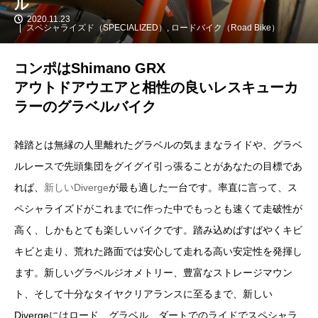
ル
2020.11.23
スペシャライズド（SPECIALIZED）
,
ロードバイク（Road Bike）
コンポはShimano GRX
アウトドアウエアと相性の良いレスキューカ
ラーのグラベルバイク
雑踏とは無縁の人里離れたグラベルの気ままなライドや、グラベ
ルレースで先頭集団をグイグイ引っ張ることがあなたの目標であ
れば、
新しいDiverge
が最も適した一台です。率直に言って、ス
ペシャライズドがこれまでに作った中でもっとも速くて走破性が
高く、しかもとても楽しいバイクです。踏み込めばすばやくキビ
キビと走り、荒れた路面では安心して走れる高い安定性を発揮し
ます。新しいグラベルジオメトリー、豊富なストレージマウン
ト、そして十分なタイヤクリアランスに至るまで、新しい
Divergeにはロード、グラベル、ダートでのライドでスペシャラ