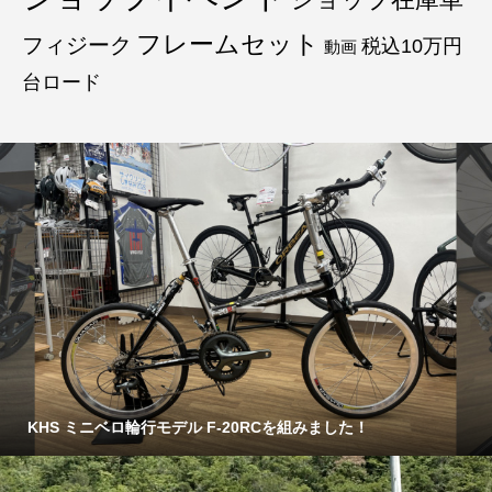
フレームセット
フィジーク
税込10万円
動画
台ロード
KHS ミニベロ輪行モデル F-20RCを組みました！