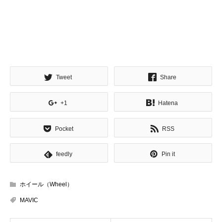
Tweet
Share
+1
Hatena
Pocket
RSS
feedly
Pin it
ホイール（Wheel）
MAVIC