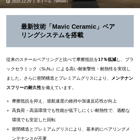
2025.12.20
ホイール（Wheel）
最新技術「Mavic Ceramic」ベア
リングシステムを搭載
従来のスチールベアリングと比べて摩擦抵抗を
17％低減
し、ブラ
ックセラミック（Si₃N₄）による高い耐衝撃性・耐熱性を実現し
ました。さらに密閉構造とプレミアムグリスにより、
メンテナン
スフリーの耐久性
を備えています。
摩擦抵抗を抑え、巡航速度の維持や加速反応性が向上
高負荷・高温環境でも性能が低下しにくい耐熱性で、過酷な
環境でも安定した回転
密閉構造とプレミアムグリスにより、基本的にベアリングメ
ンテナンスが不要