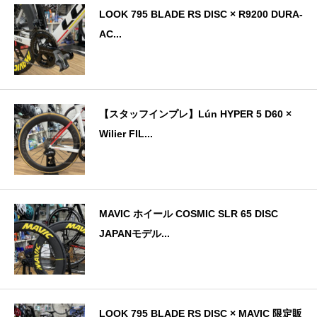
LOOK 795 BLADE RS DISC × R9200 DURA-
AC...
【スタッフインプレ】Lún HYPER 5 D60 ×
Wilier FIL...
MAVIC ホイール COSMIC SLR 65 DISC
JAPANモデル...
LOOK 795 BLADE RS DISC × MAVIC 限定販