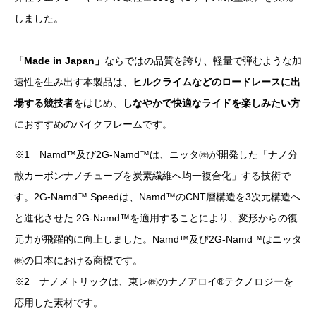
しました。
「Made in Japan」
ならではの品質を誇り、軽量で弾むような加
速性を生み出す本製品は、
ヒルクライムなどのロードレースに出
場する競技者
をはじめ、
しなやかで快適なライドを楽しみたい方
におすすめのバイクフレームです。
※1 Namd™及び2G-Namd™は、ニッタ㈱が開発した「ナノ分
散カーボンナノチューブを炭素繊維へ均一複合化」する技術で
す。2G-Namd™ Speedは、Namd™のCNT層構造を3次元構造へ
と進化させた 2G-Namd™を適用することにより、変形からの復
元力が飛躍的に向上しました。Namd™及び2G-Namd™はニッタ
㈱の日本における商標です。
※2 ナノメトリックは、東レ㈱のナノアロイ®テクノロジーを
応用した素材です。