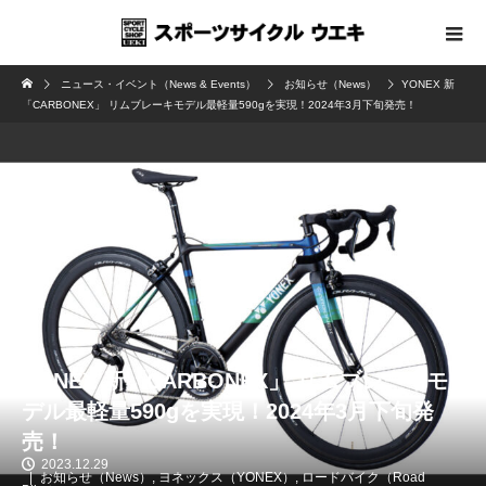
ニュース・イベント（News & Events）
お知らせ（News）
YONEX 新
「CARBONEX」 リムブレーキモデル最軽量590gを実現！2024年3月下旬発売！
YONEX 新「CARBONEX」 リムブレーキモ
デル最軽量590gを実現！2024年3月下旬発
売！
2023.12.29
お知らせ（News）
,
ヨネックス（YONEX）
,
ロードバイク（Road