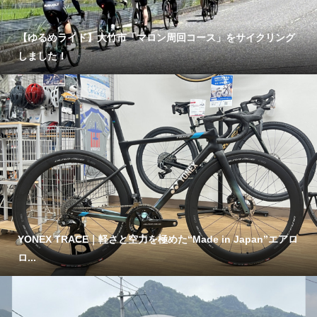
【ゆるめライド】大竹市「マロン周回コース」をサイクリング
しました！
YONEX TRACE｜軽さと空力を極めた“Made in Japan”エアロ
ロ...