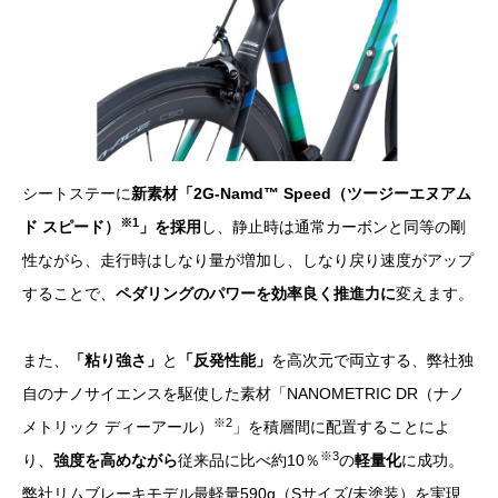
シートステーに
新素材「2G-Namd™ Speed（ツージーエヌアム
※1
ド スピード）
」を採用
し、静止時は通常カーボンと同等の剛
性ながら、走行時はしなり量が増加し、しなり戻り速度がアップ
することで、
ペダリングのパワーを効率良く推進力に
変えます。
また、
「粘り強さ」
と
「反発性能」
を高次元で両立する、弊社独
自のナノサイエンスを駆使した素材「NANOMETRIC DR（ナノ
※2
メトリック ディーアール）
」を積層間に配置することによ
※3
り、
強度を高めながら
従来品に比べ約10％
の
軽量化
に成功。
弊社リムブレーキモデル最軽量590g（Sサイズ/未塗装）を実現