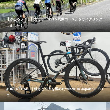
【ゆるめライド】大竹市「マロン周回コース」をサイクリング
しました！
YONEX TRACE｜軽さと空力を極めた“Made in Japan”エアロ
ロ...