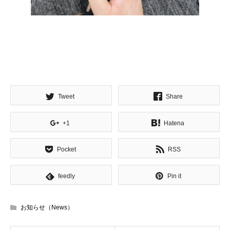
Tweet
Share
+1
Hatena
Pocket
RSS
feedly
Pin it
お知らせ（News）